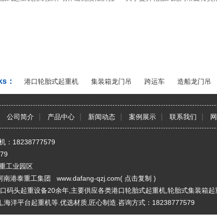
ks：
港口轮胎式起重机
集装箱龙门吊
跨运车
造船龙门吊
|
|
|
|
|
公司简介
产品中心
新闻动态
案例展示
联系我们
网
机：18238777579
79
重工业园区
河南港泰重工集团 www.dafang-qzj.com(
点击复制
)
口码头起重设备20余年,主要供应各类港口轮胎式起重机,轮胎式集装箱起
,海洋平台起重机等.优选材质,匠心制造.咨询方式：18238777579