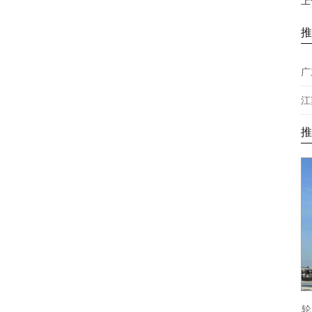
上
推
江
推
轮