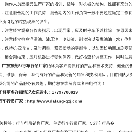
1．操作人员应接受生产厂家的培训、指导，对机器的结构、性能有充分
2．注意磨合期的工作负荷，磨合期内的工作负荷一般不要超过额定工作负
业所引起的过热现象的发生。
3．注意经常观察各仪表指示，出现异常，应及时停车予以排除，在原因
4．注意经常检查润滑油、液压油、冷却液、制动液以及燃油油（水）位
5．保持机器清洁，及时调整、紧固松动的零部件，以防因松动而加剧零
6．磨合期结束，应对机器进行强制保养，做好检查和调整工作，同时注
广东东莞5t行车行吊厂家
始终为客户提供好的产品和技术支持、健全的
装、维修、保养。我们有好的产品和完善的销售和技术团队，目前团队人
我公司的产品服务有兴趣，期待您在线留言或者来电咨询！
了解更多详细情况欢迎致电：17797700619
行车行吊厂家：
http://www.dafang-qzj.com/
关标签：
行车行吊销售厂家
、
单梁行车行吊厂家
、
5t行车行吊
�