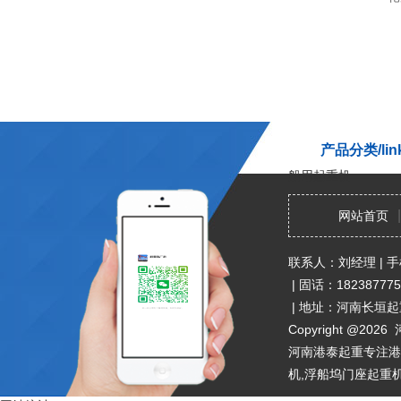
产品分类/lin
船用起重机
|
网站首页
联系人：刘经理
|
手
|
固话：182387775
|
地址：河南长垣起
Copyright @
2026 
河南港泰起重专注港
机,浮船坞门座起重机