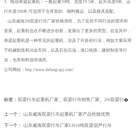
3、电动单梁起重机：一般起重10吨、宽度19.5米、起升高度9米、运
行长度100米;可适用于仓库装卸、物料搬运、以及模具装配。
山东威海20t双梁行吊厂家价格
亲民，为了应对不同行业的需求和
发展，起重机也在不断进步创新，发展出了更多的类型。在这其中，
单梁起重机是一种常见的起重机，涉及了许多的行业，例如大量应用
于机械制造和冶金车间，以及石化石油，港口铁路，建材制造等行
业，仓库和料场等场所。
公司网站：
http://www.dafang-qzj.com/
标签：
双梁行吊起重机厂家
、
双梁行吊销售厂家
、
20t双梁行
�
上一个：
山东威海双梁行吊起重机厂家产品性能优势
下一个：
山东威海双梁行吊厂家LH16吨双梁葫芦行吊