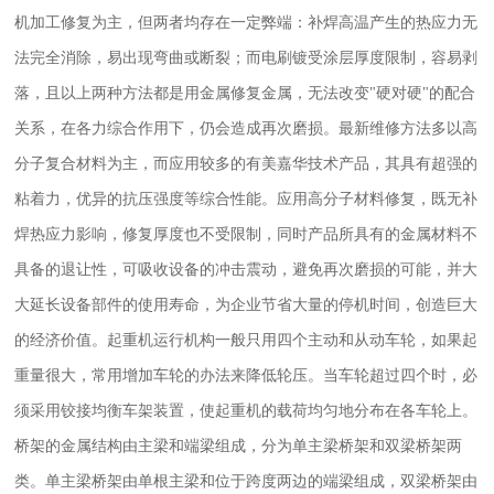
机加工修复为主，但两者均存在一定弊端：补焊高温产生的热应力无
法完全消除，易出现弯曲或断裂；而电刷镀受涂层厚度限制，容易剥
落，且以上两种方法都是用金属修复金属，无法改变"硬对硬"的配合
关系，在各力综合作用下，仍会造成再次磨损。最新维修方法多以高
分子复合材料为主，而应用较多的有美嘉华技术产品，其具有超强的
粘着力，优异的抗压强度等综合性能。应用高分子材料修复，既无补
焊热应力影响，修复厚度也不受限制，同时产品所具有的金属材料不
具备的退让性，可吸收设备的冲击震动，避免再次磨损的可能，并大
大延长设备部件的使用寿命，为企业节省大量的停机时间，创造巨大
的经济价值。起重机运行机构一般只用四个主动和从动车轮，如果起
重量很大，常用增加车轮的办法来降低轮压。当车轮超过四个时，必
须采用铰接均衡车架装置，使起重机的载荷均匀地分布在各车轮上。
桥架的金属结构由主梁和端梁组成，分为单主梁桥架和双梁桥架两
类。单主梁桥架由单根主梁和位于跨度两边的端梁组成，双梁桥架由