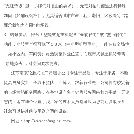
“支腿垫板” 进一步降低对地面的要求），无需对临时便道进行特殊
加固（如铺设钢板），尤其适合城市市政工程、老旧厂区改造等 “路
面承载能力有限” 的场景。
3、转弯灵活：部分大型轮式起重机配备 “全轮转向” 或 “蟹行转向”
功能，小转弯半径可低至 5-8 米（中小型机型更小），能在狭窄场地
（如小区内、车间旁）灵活调整作业位置，而履带式起重机转弯需
“原地掉头”，对空间要求更高。
江苏南京轮胎式龙门吊租赁公司
专注于品质，专注于服务，不断
提高自身实力，争取不拉队、不掉队，跟着行业走。公司拥有较完善
的市场营销服务网络，在各地设有多个销售服务网络和办事处，无论
您的工地在哪个位置，我厂家的技术人员都可以为您就近调取设备，
让您可以快速的使用到合适的设备。
网址：
http://www.dafang-qzj.com/