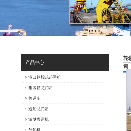
轮
产品中心
司
港口轮胎式起重机
集装箱龙门吊
跨运车
造船龙门吊
游艇搬运机
升船机