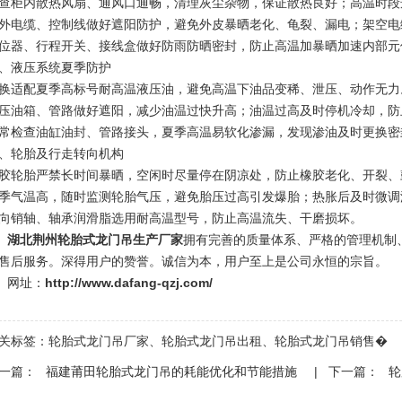
查柜内散热风扇、通风口通畅，清理灰尘杂物，保证散热良好；高温时段
外电缆、控制线做好遮阳防护，避免外皮暴晒老化、龟裂、漏电；架空电
位器、行程开关、接线盒做好防雨防晒密封，防止高温加暴晒加速内部元
、液压系统夏季防护
换适配夏季高标号耐高温液压油，避免高温下油品变稀、泄压、动作无力
压油箱、管路做好遮阳，减少油温过快升高；油温过高及时停机冷却，防
常检查油缸油封、管路接头，夏季高温易软化渗漏，发现渗油及时更换密
、轮胎及行走转向机构
胶轮胎严禁长时间暴晒，空闲时尽量停在阴凉处，防止橡胶老化、开裂、
季气温高，随时监测轮胎气压，避免胎压过高引发爆胎；热胀后及时微调
向销轴、轴承润滑脂选用耐高温型号，防止高温流失、干磨损坏。
湖北荆州轮胎式龙门吊生产厂家
拥有完善的质量体系、严格的管理机制
售后服务。深得用户的赞誉。诚信为本，用户至上是公司永恒的宗旨。
网址：
http://www.dafang-qzj.com/
关标签：
轮胎式龙门吊厂家
、
轮胎式龙门吊出租
、
轮胎式龙门吊销售
�
一篇：
福建莆田轮胎式龙门吊的耗能优化和节能措施
| 下一篇：
轮