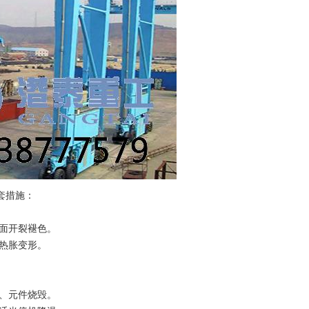
套措施：
面开裂褪色。
热胀变形。
、元件烧毁。