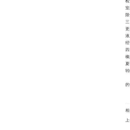
检
室
限
三
更
液
经
四
橡
夏
转
的
相
上