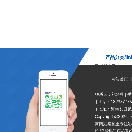
产品分类/lin
船用起重机
|
网站首页
联系人：刘经理
|
手
|
固话：182387775
|
地址：河南长垣起
Copyright @
2026 
河南港泰起重专注港
机,浮船坞门座起重机