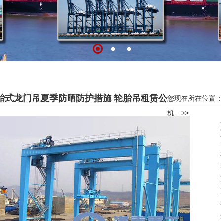
胎式龙门吊夏季防晒防护措施 轮胎吊租赁公
您现在所在位置
机
>>