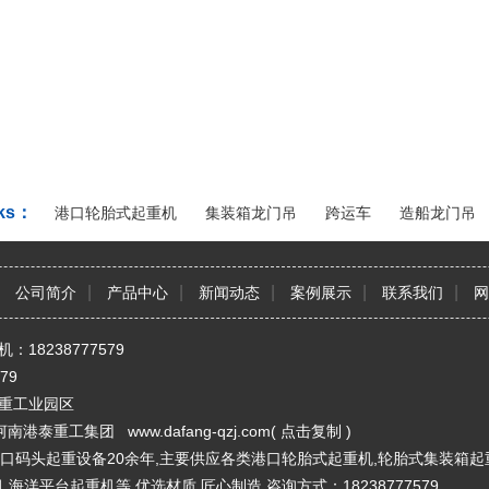
ks：
港口轮胎式起重机
集装箱龙门吊
跨运车
造船龙门吊
|
|
|
|
|
公司简介
产品中心
新闻动态
案例展示
联系我们
网
机：18238777579
79
重工业园区
河南港泰重工集团 www.dafang-qzj.com(
点击复制
)
口码头起重设备20余年,主要供应各类港口轮胎式起重机,轮胎式集装箱起
,海洋平台起重机等.优选材质,匠心制造.咨询方式：18238777579