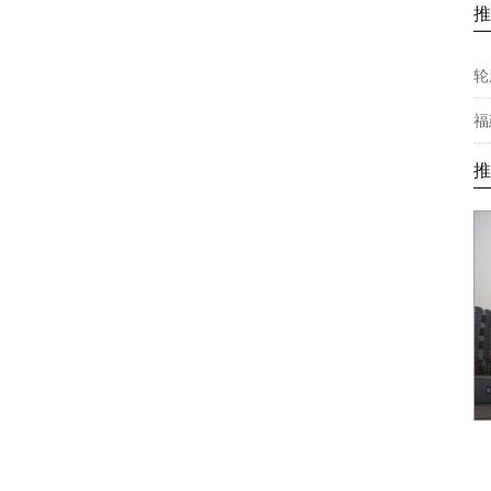
推
轮
福
推